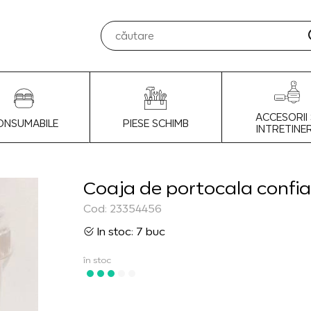
ACCESORII 
ONSUMABILE
PIESE SCHIMB
INTRETINE
Coaja de portocala confia
Cod: 23354456
In stoc: 7 buc
în stoc