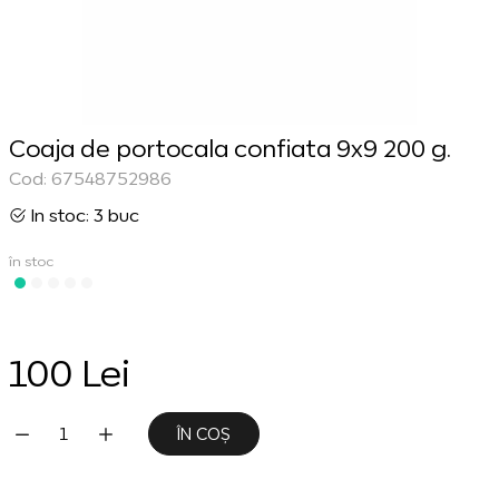
Coaja de portocala confiata 9x9 200 g.
Cod: 67548752986
In stoc: 3 buc
în stoc
100 Lei
ÎN COȘ