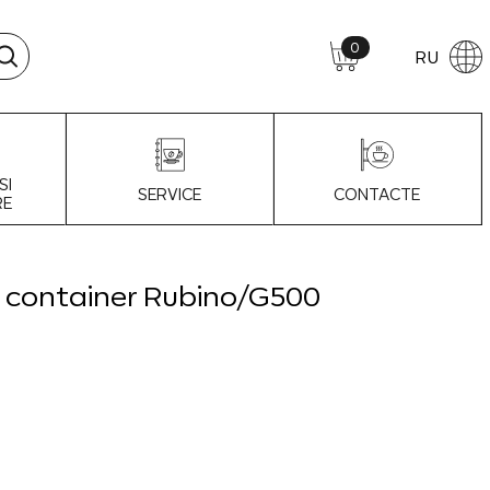
0
RU
SI
SERVICE
CONTACTE
RE
u container Rubino/G500