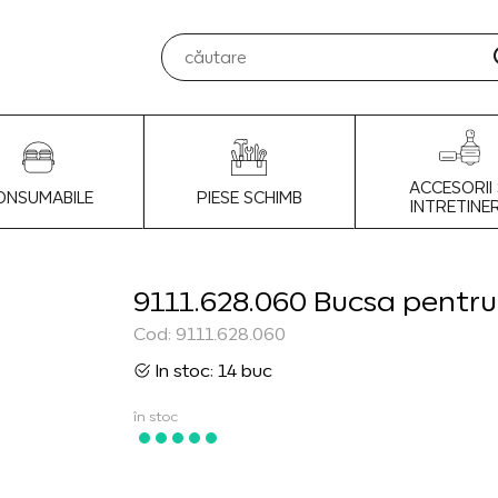
ACCESORII 
ONSUMABILE
PIESE SCHIMB
INTRETINE
9111.628.060 Bucsa pentr
Cod: 9111.628.060
In stoc: 14 buc
în stoc