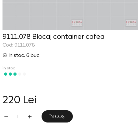
9111.078 Blocaj container cafea
Cod: 9111.078
In stoc: 6 buc
în stoc
220 Lei
ÎN COȘ