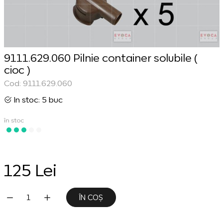
9111.629.060 Pilnie container solubile (
cioc )
Cod: 9111.629.060
In stoc: 5 buc
în stoc
125 Lei
ÎN COȘ