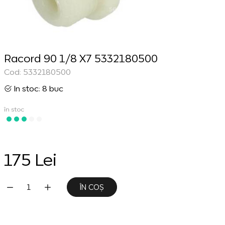
Racord 90 1/8 X7 5332180500
Cod: 5332180500
In stoc: 8 buc
în stoc
175 Lei
ÎN COȘ