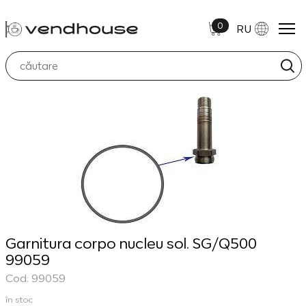
0
RU
Garnitura corpo nucleu sol. SG/Q500
99059
Cod: 99059
în stoc