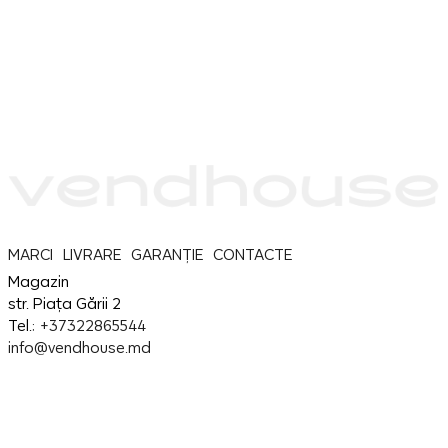
MARCI
LIVRARE
GARANȚIE
CONTACTE
Magazin
str. Piața Gării 2
Tel.:
+37322865544
info@vendhouse.md
Service
str. Piața Gării 2
Tel.:
+37379865544