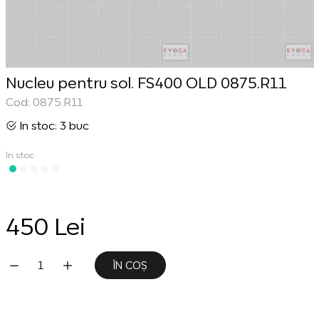
Nucleu pentru sol. FS400 OLD 0875.R11
Cod: 0875.R11
In stoc: 3 buc
în stoc
450 Lei
ÎN COȘ