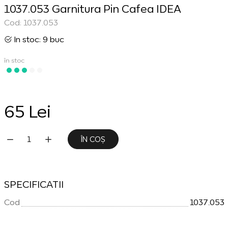
1037.053 Garnitura Pin Cafea IDEA
Cod: 1037.053
In stoc: 9 buc
în stoc
65 Lei
ÎN COȘ
SPECIFICATII
Cod
1037.053