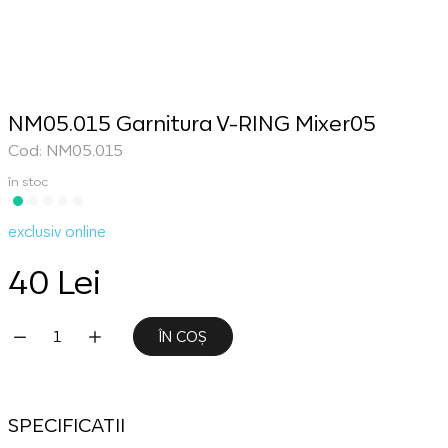
NM05.015 Garnitura V-RING Mixer05
Cod: NM05.015
în stoc
exclusiv online
40 Lei
ÎN COȘ
SPECIFICATII