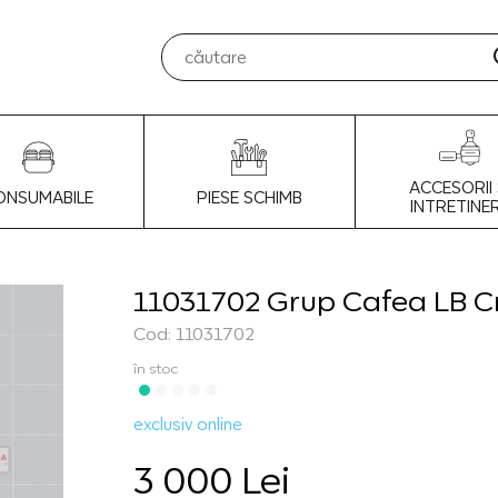
ACCESORII 
ONSUMABILE
PIESE SCHIMB
INTRETINE
11031702 Grup Cafea LB Cr
Cod: 11031702
în stoc
exclusiv online
3 000 Lei