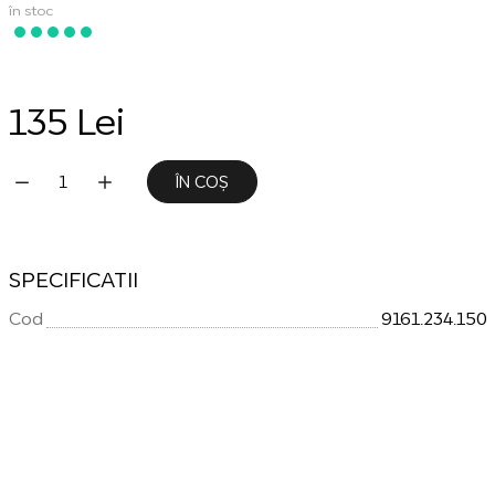
în stoc
135 Lei
ÎN COȘ
SPECIFICATII
Cod
9161.234.150