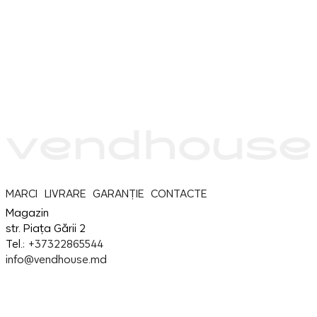
MARCI
LIVRARE
GARANȚIE
CONTACTE
Magazin
str. Piața Gării 2
Tel.:
+37322865544
info@vendhouse.md
Service
str. Piața Gării 2
Tel.:
+37379865544