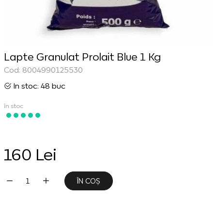
Lapte Granulat Prolait Blue 1 Kg
Cod: 8004990125530
In stoc: 48 buc
în stoc
160 Lei
ÎN COȘ