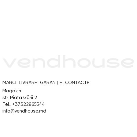
MARCI
LIVRARE
GARANȚIE
CONTACTE
Magazin
str. Piața Gării 2
Tel.:
+37322865544
info@vendhouse.md
Service
str. Piața Gării 2
Tel.:
+37379865544