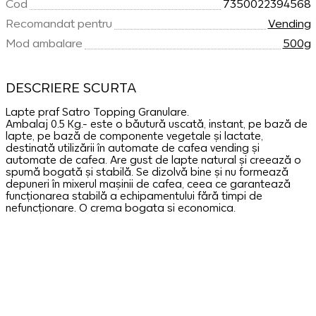
Cod
7350022394568
Recomandat pentru
Vending
Mod ambalare
500g
DESCRIERE SCURTA
Lapte praf Satro Topping Granulare.
Ambalaj 0.5 Kg.- este o băutură uscată, instant, pe bază de
lapte, pe bază de componente vegetale și lactate,
destinată utilizării în automate de cafea vending și
automate de cafea. Are gust de lapte natural și creează o
spumă bogată și stabilă. Se dizolvă bine și nu formează
depuneri în mixerul mașinii de cafea, ceea ce garantează
funcționarea stabilă a echipamentului fără timpi de
nefuncționare. O crema bogata si economica.