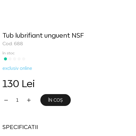
Tub lubrifiant unguent NSF
Cod: 688
în stoc
exclusiv online
130 Lei
ÎN COȘ
SPECIFICATII