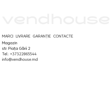
MARCI
LIVRARE
GARANȚIE
CONTACTE
Magazin
str. Piața Gării 2
Tel.:
+37322865544
info@vendhouse.md
Service
str. Piața Gării 2
Tel.:
+37379865544
info@vendhouse.md