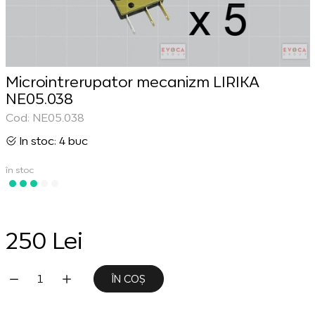
Microintrerupator mecanizm LIRIKA
NE05.038
Cod: NE05.038
In stoc: 4 buc
în stoc
250 Lei
ÎN COȘ