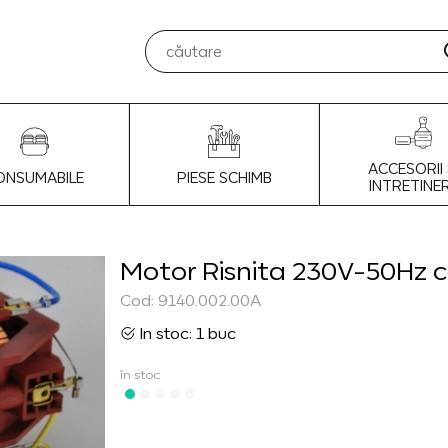
ACCESORII 
ONSUMABILE
PIESE SCHIMB
INTRETINE
Motor Risnita 230V-50Hz 
Cod: 9140.002.00A
In stoc: 1 buc
în stoc