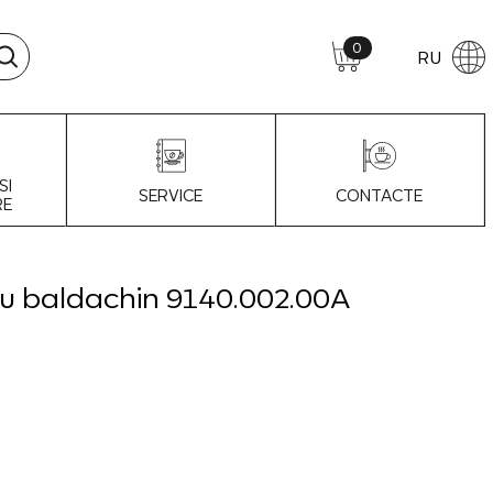
0
RU
SI
SERVICE
CONTACTE
RE
cu baldachin 9140.002.00A