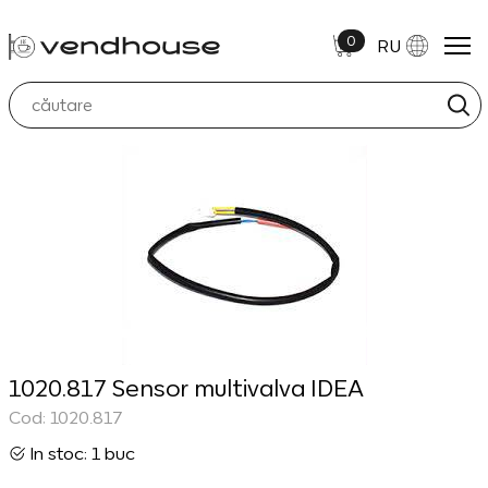
0
RU
1020.817 Sensor multivalva IDEA
Cod: 1020.817
In stoc: 1 buc