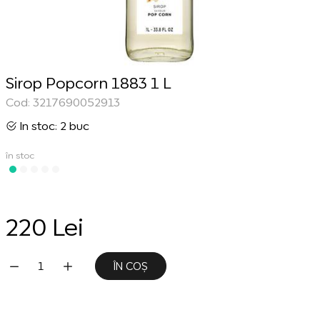
Sirop Popcorn 1883 1 L
Cod: 3217690052913
In stoc: 2 buc
în stoc
220 Lei
ÎN COȘ