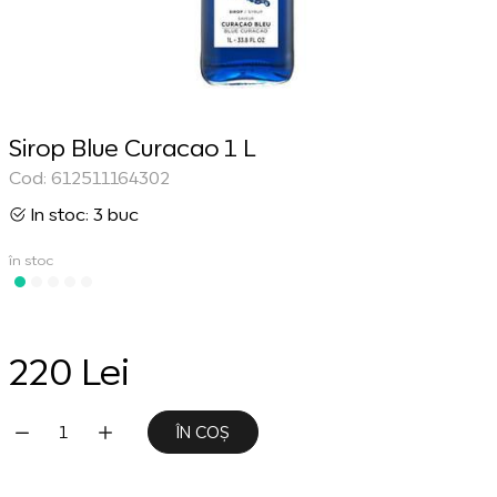
Sirop Blue Curacao 1 L
Cod: 612511164302
In stoc: 3 buc
în stoc
220 Lei
ÎN COȘ