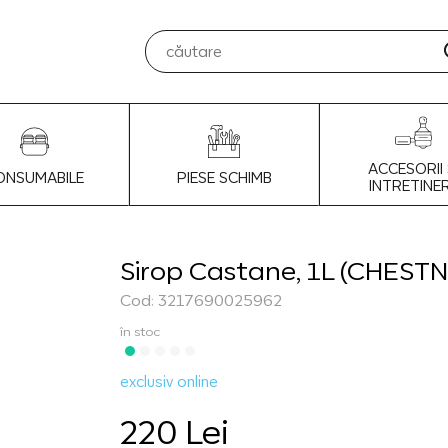
ACCESORII 
ONSUMABILE
PIESE SCHIMB
INTRETINE
Sirop Castane, 1L (CHEST
Cod: 3217690025962
în stoc
exclusiv online
220 Lei