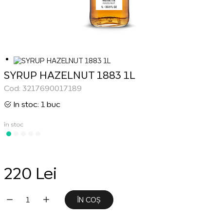
SYRUP HAZELNUT 1883 1L
Cod: 3217690017189
In stoc: 1 buc
în stoc
220 Lei
ÎN COȘ