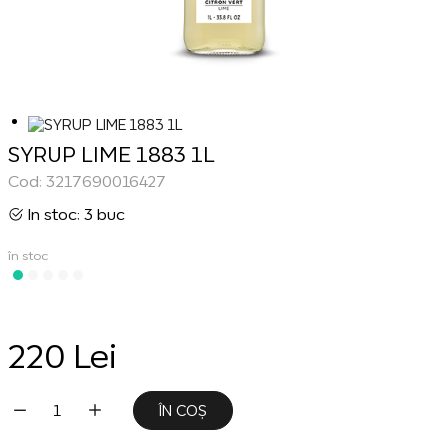
SYRUP LIME 1883 1L
Cod: 3217690016427
In stoc: 3 buc
în stoc
220 Lei
ÎN COȘ