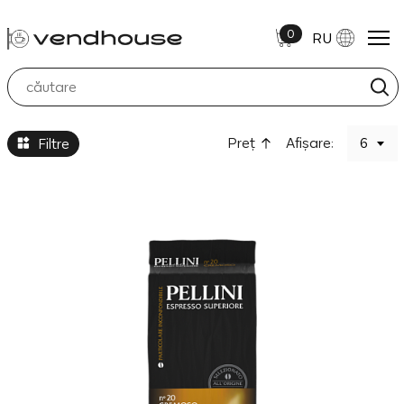
0
RU
Cafea Măcinată
Preţ
Afișare:
6
Filtre